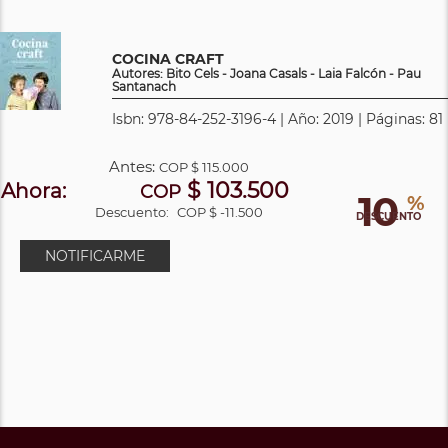
COCINA CRAFT
Autores: Bito Cels - Joana Casals - Laia Falcón - Pau
Santanach
Isbn: 978-84-252-3196-4 | Año: 2019 | Páginas: 81
Antes:
COP
$ 115.000
$ 103.500
Ahora:
COP
10
%
Descuento:
COP $ -11.500
DESCUENTO
NOTIFICARME