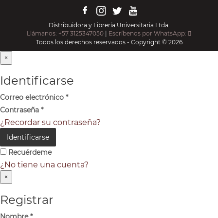
Distribuidora y Librería Universitaria Ltda.
Llámanos: +57 3125347050
|
Escríbenos por WhatsApp:
Todos los derechos reservados - Copyright © 2026
×
Identificarse
Correo electrónico
*
Contraseña
*
¿Recordar su contraseña?
Identificarse
Recuérdeme
¿No tiene una cuenta?
×
Registrar
Nombre
*