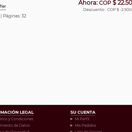
Ahora:
$ 22.5
COP
fier
Descuento:
COP $ -2.500
 | Páginas: 32
RMACIÓN LEGAL
SU CUENTA
inos y Condiciones
Mi Perfil
amiento de Datos
Mis Pedidos
ica de Privacidad
Lista de Deseos