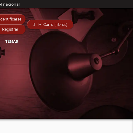
el nacional
Identificarse

Mi Carro ( libros)
Registrar
TEMAS