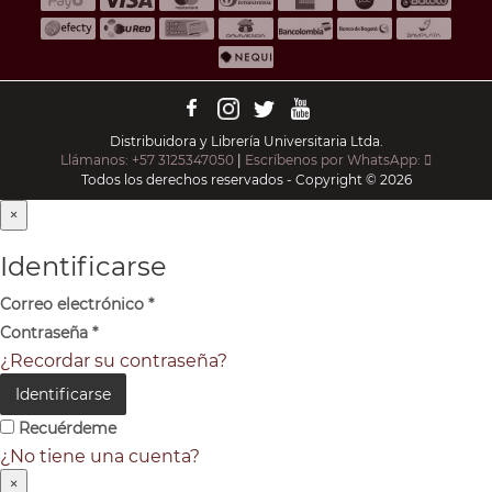
Distribuidora y Librería Universitaria Ltda.
Llámanos: +57 3125347050
|
Escríbenos por WhatsApp:
Todos los derechos reservados - Copyright © 2026
×
Identificarse
Correo electrónico
*
Contraseña
*
¿Recordar su contraseña?
Identificarse
Recuérdeme
¿No tiene una cuenta?
×