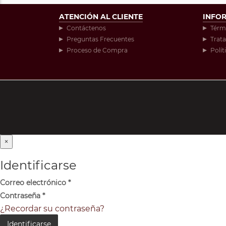
ATENCIÓN AL CLIENTE
INFO
Contáctenos
Térm
Preguntas Frecuentes
Trat
Proceso de Compra
Polít
×
Identificarse
Correo electrónico
*
Contraseña
*
¿Recordar su contraseña?
Identificarse