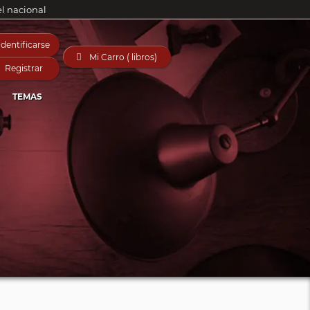
el nacional
Identificarse

Mi Carro ( libros)
Registrar
TEMAS