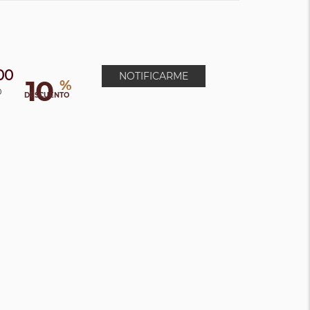
00
NOTIFICARME
10
%
0
DESCUENTO