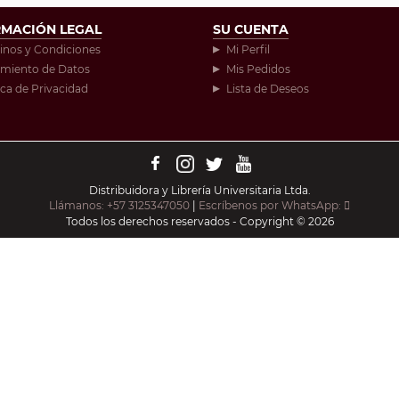
RMACIÓN LEGAL
SU CUENTA
inos y Condiciones
Mi Perfil
amiento de Datos
Mis Pedidos
ica de Privacidad
Lista de Deseos
Distribuidora y Librería Universitaria Ltda.
Llámanos: +57 3125347050
|
Escríbenos por WhatsApp:
Todos los derechos reservados - Copyright © 2026