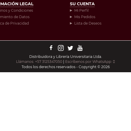
RMACIÓN LEGAL
SU CUENTA
inos y Condiciones
Mi Perfil
amiento de Datos
Mis Pedidos
ica de Privacidad
Lista de Deseos
Distribuidora y Librería Universitaria Ltda.
Llámanos: +57 3125347050
|
Escríbenos por WhatsApp:
Todos los derechos reservados - Copyright © 2026