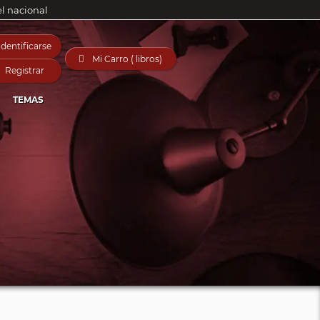
el nacional
Identificarse

Mi Carro ( libros)
Registrar
TEMAS