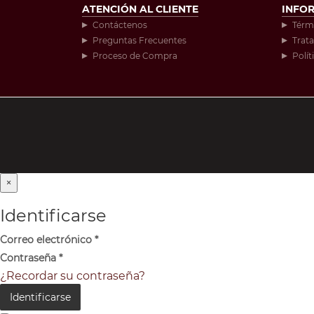
ATENCIÓN AL CLIENTE
INFO
Contáctenos
Térm
Preguntas Frecuentes
Trat
Proceso de Compra
Polít
×
Identificarse
Correo electrónico
*
Contraseña
*
¿Recordar su contraseña?
Identificarse