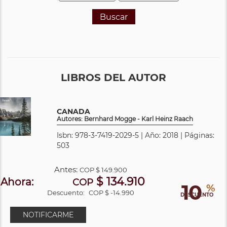
Buscar
LIBROS DEL AUTOR
CANADA
Autores: Bernhard Mogge - Karl Heinz Raach
Isbn: 978-3-7419-2029-5 | Año: 2018 | Páginas:
503
Antes:
COP
$ 149.900
$ 134.910
Ahora:
COP
10
%
Descuento:
COP $ -14.990
DESCUENTO
NOTIFICARME