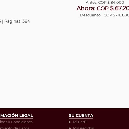
Antes:
COP
$ 84.000
Ahora:
$ 67.2
COP
Descuento:
COP $ -16.80
 | Páginas: 384
RMACIÓN LEGAL
SU CUENTA
inos y Condiciones
Mi Perfil
amiento de Datos
Mis Pedidos