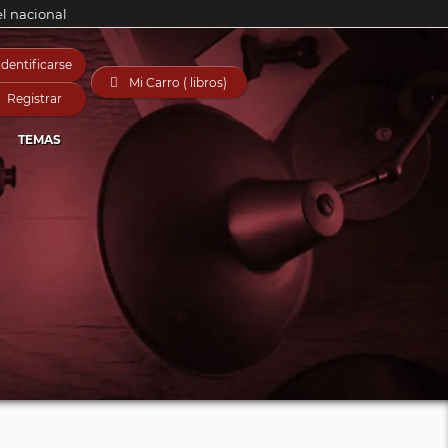
el nacional
Identificarse

Mi Carro ( libros)
Registrar
TEMAS