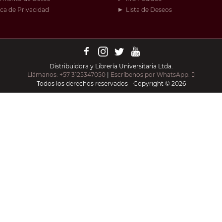
ica de Privacidad
Lista de Deseos
Distribuidora y Librería Universitaria Ltda.
Llámanos: +57 3125347050
|
Escríbenos por WhatsApp:
Todos los derechos reservados - Copyright © 2026