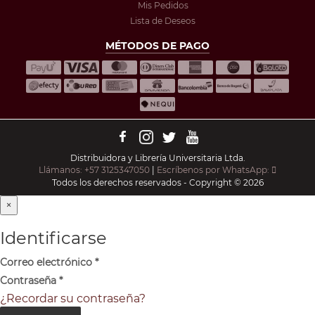
Mis Pedidos
Lista de Deseos
MÉTODOS DE PAGO
Distribuidora y Librería Universitaria Ltda.
Llámanos: +57 3125347050
|
Escríbenos por WhatsApp:
Todos los derechos reservados - Copyright © 2026
×
Identificarse
Correo electrónico
*
Contraseña
*
¿Recordar su contraseña?