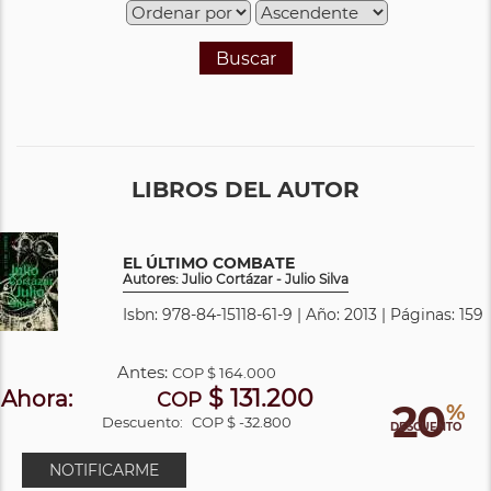
Buscar
LIBROS DEL AUTOR
EL ÚLTIMO COMBATE
Autores: Julio Cortázar - Julio Silva
Isbn: 978-84-15118-61-9 | Año: 2013 | Páginas: 159
Antes:
COP
$ 164.000
$ 131.200
Ahora:
COP
20
%
Descuento:
COP $ -32.800
DESCUENTO
NOTIFICARME