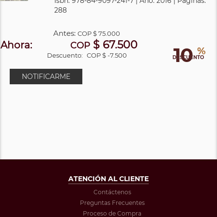
Isbn: 978-84-9097-241-7 | Año: 2016 | Páginas:
288
Antes:
COP
$ 75.000
$ 67.500
Ahora:
COP
10
%
Descuento:
COP $ -7.500
DESCUENTO
NOTIFICARME
ATENCIÓN AL CLIENTE
Contáctenos
Preguntas Frecuentes
Proceso de Compra