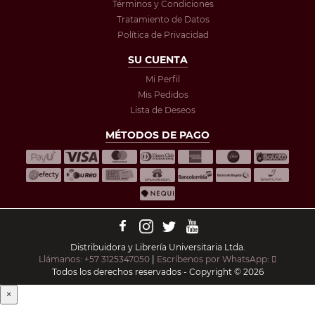
Términos y Condiciones
Tratamiento de Datos
Política de Privacidad
SU CUENTA
Mi Perfil
Mis Pedidos
Lista de Deseos
MÉTODOS DE PAGO
Distribuidora y Librería Universitaria Ltda.
Llámanos: +57 3125347050
|
Escríbenos por WhatsApp:
Todos los derechos reservados - Copyright © 2026
×