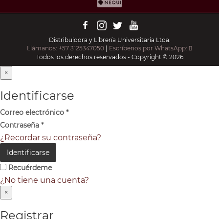
Distribuidora y Librería Universitaria Ltda.
Llámanos: +57 3125347050
|
Escríbenos por WhatsApp:
Todos los derechos reservados - Copyright © 2026
×
Identificarse
Correo electrónico
*
Contraseña
*
¿Recordar su contraseña?
Identificarse
Recuérdeme
¿No tiene una cuenta?
×
Registrar