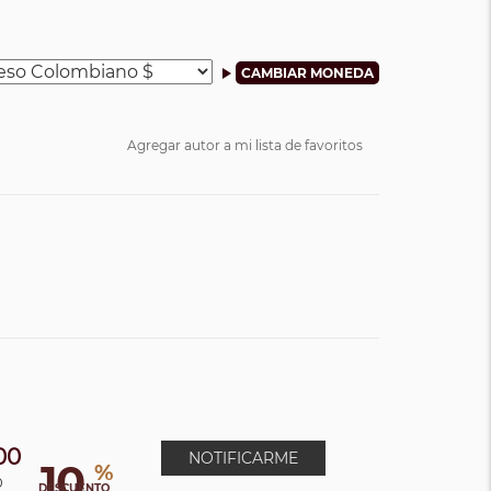
Agregar autor a mi lista de favoritos
00
NOTIFICARME
10
%
0
DESCUENTO