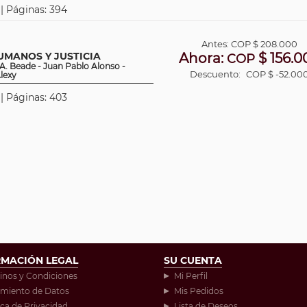
 | Páginas: 394
Antes:
COP
$ 208.000
MANOS Y JUSTICIA
Ahora:
$ 156.0
COP
A. Beade - Juan Pablo Alonso -
Descuento:
COP $ -52.00
lexy
 | Páginas: 403
RMACIÓN LEGAL
SU CUENTA
inos y Condiciones
Mi Perfil
amiento de Datos
Mis Pedidos
ica de Privacidad
Lista de Deseos