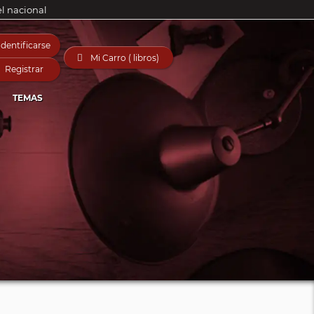
el nacional
Identificarse

Mi Carro ( libros)
Registrar
TEMAS