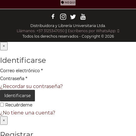
Distribuidora y Librería Universitaria Ltda.
Llámanos: +57 3125347050
|
Escríbenos por WhatsApp:
Todos los derechos reservados - Copyright © 2026
×
Identificarse
Correo electrónico
*
Contraseña
*
¿Recordar su contraseña?
Identificarse
Recuérdeme
¿No tiene una cuenta?
×
Registrar