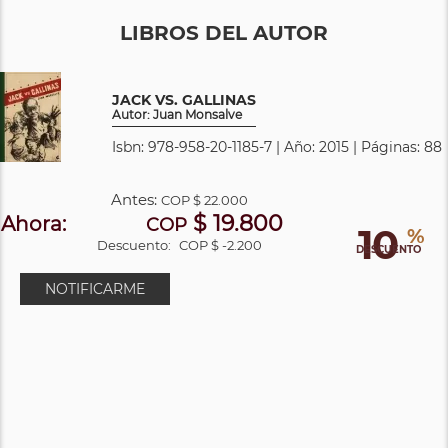
LIBROS DEL AUTOR
JACK VS. GALLINAS
Autor: Juan Monsalve
Isbn: 978-958-20-1185-7 | Año: 2015 | Páginas: 88
Antes:
COP
$ 22.000
$ 19.800
Ahora:
COP
10
%
Descuento:
COP $ -2.200
DESCUENTO
NOTIFICARME