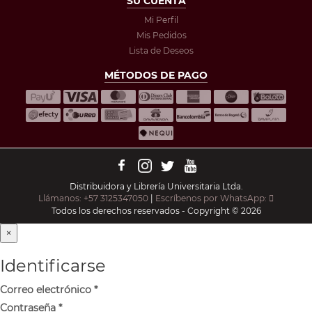
SU CUENTA
Mi Perfil
Mis Pedidos
Lista de Deseos
MÉTODOS DE PAGO
Distribuidora y Librería Universitaria Ltda.
Llámanos: +57 3125347050
|
Escríbenos por WhatsApp:
Todos los derechos reservados - Copyright © 2026
×
Identificarse
Correo electrónico
*
Contraseña
*