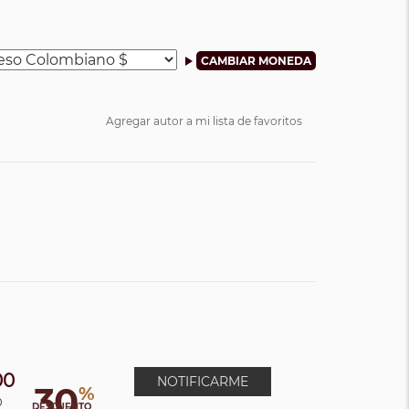
Agregar autor a mi lista de favoritos
00
NOTIFICARME
30
%
0
DESCUENTO