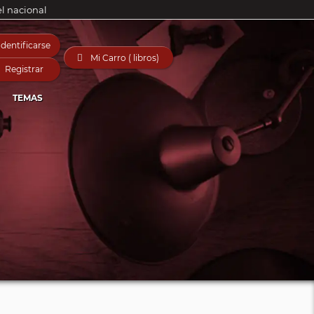
el nacional
Identificarse

Mi Carro ( libros)
Registrar
TEMAS