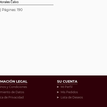
Morales Calvo
| Páginas: 190
RMACIÓN LEGAL
SU CUENTA
inos y Condiciones
Mi Perfil
amiento de Datos
Mis Pedidos
ica de Privacidad
Lista de Deseos