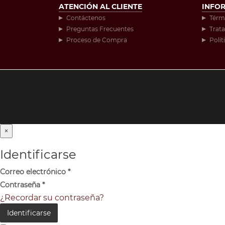
ATENCIÓN AL CLIENTE
INFO
Contáctenos
Térm
Preguntas Frecuentes
Trat
Proceso de Compra
Polít
×
Identificarse
Correo electrónico
*
Contraseña
*
¿Recordar su contraseña?
Identificarse