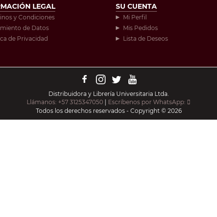
RMACIÓN LEGAL
SU CUENTA
inos y Condiciones
Mi Perfil
amiento de Datos
Mis Pedidos
ica de Privacidad
Lista de Deseos
Distribuidora y Librería Universitaria Ltda.
Llámanos: +57 3125347050
|
Escríbenos por WhatsApp:
Todos los derechos reservados - Copyright © 2026