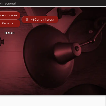
el nacional
Identificarse

Mi Carro ( libros)
Registrar
TEMAS