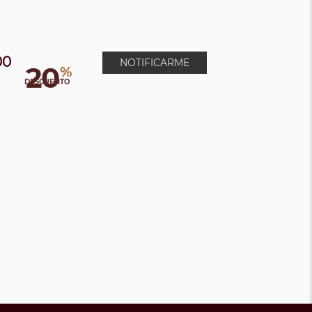
00
NOTIFICARME
20
%
0
DESCUENTO