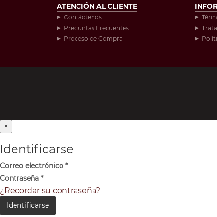
ATENCIÓN AL CLIENTE
INFO
Contáctenos
Térm
Preguntas Frecuentes
Trat
Proceso de Compra
Polít
×
Identificarse
Correo electrónico
*
Contraseña
*
¿Recordar su contraseña?
Identificarse