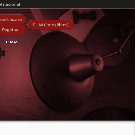
el nacional
Identificarse

Mi Carro ( libros)
Registrar
TEMAS