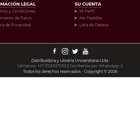
RMACIÓN LEGAL
SU CUENTA
inos y Condiciones
Mi Perfil
amiento de Datos
Mis Pedidos
ica de Privacidad
Lista de Deseos
Distribuidora y Librería Universitaria Ltda.
Llámanos: +57 3125347050
|
Escríbenos por WhatsApp:
Todos los derechos reservados - Copyright © 2026