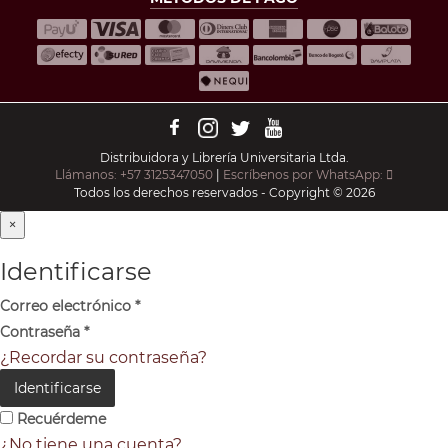
Distribuidora y Librería Universitaria Ltda.
Llámanos: +57 3125347050
|
Escríbenos por WhatsApp:
Todos los derechos reservados - Copyright © 2026
×
Identificarse
Correo electrónico
*
Contraseña
*
¿Recordar su contraseña?
Identificarse
Recuérdeme
¿No tiene una cuenta?