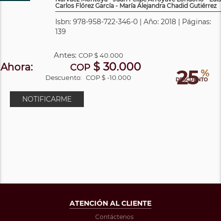
Carlos Flórez García - María Alejandra Chadid Gutiérrez
Isbn: 978-958-722-346-0 | Año: 2018 | Páginas:
139
Antes:
COP
$ 40.000
$ 30.000
Ahora:
COP
25
%
Descuento:
COP $ -10.000
DESCUENTO
NOTIFICARME
ATENCIÓN AL CLIENTE
Contáctenos