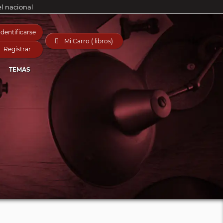
el nacional
Identificarse

Mi Carro ( libros)
Registrar
TEMAS