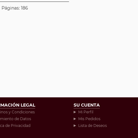
| Páginas: 186
RMACIÓN LEGAL
SU CUENTA
inos y Condiciones
Mi Perfil
amiento de Datos
Mis Pedidos
ica de Privacidad
Lista de Deseos