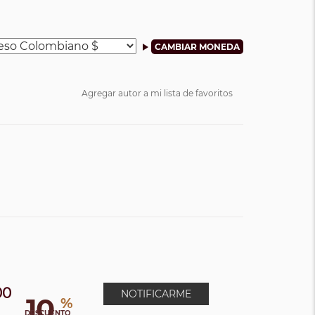
Agregar autor a mi lista de favoritos
00
NOTIFICARME
10
%
0
DESCUENTO