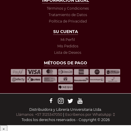
INFORMACIÓN LEGAL
Términos y Condiciones
Tratamiento de Datos
Política de Privacidad
SU CUENTA
Mi Perfil
Mis Pedidos
Lista de Deseos
MÉTODOS DE PAGO
Distribuidora y Librería Universitaria Ltda.
Llámanos: +57 3125347050
|
Escríbenos por WhatsApp:
Todos los derechos reservados - Copyright © 2026
×