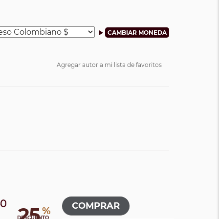
Agregar autor a mi lista de favoritos
50
25
%
0
DESCUENTO