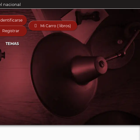
el nacional
Identificarse

Mi Carro ( libros)
Registrar
TEMAS