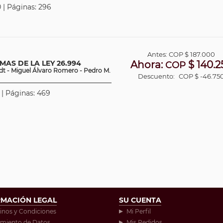
 | Páginas: 296
Antes:
COP
$ 187.000
AS DE LA LEY 26.994
Ahora:
$ 140.2
COP
dt - Miguel Álvaro Romero - Pedro M.
Descuento:
COP $ -46.75
 | Páginas: 469
RMACIÓN LEGAL
SU CUENTA
inos y Condiciones
Mi Perfil
amiento de Datos
Mis Pedidos