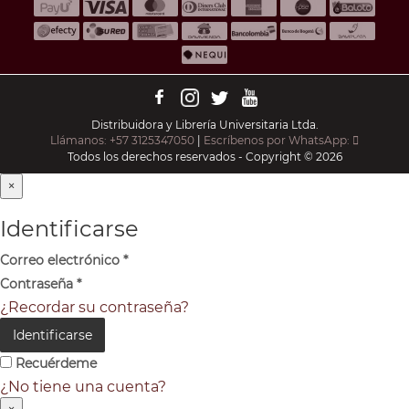
Distribuidora y Librería Universitaria Ltda.
Llámanos: +57 3125347050
|
Escríbenos por WhatsApp:
Todos los derechos reservados - Copyright © 2026
×
Identificarse
Correo electrónico
*
Contraseña
*
¿Recordar su contraseña?
Identificarse
Recuérdeme
¿No tiene una cuenta?