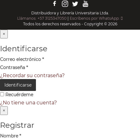
Distribuidora y Librería Universitaria Ltda.
Llámanos: +57 3125347050
|
Escríbenos por WhatsApp:
Todos los derechos reservados - Copyright © 2026
×
Identificarse
Correo electrónico
*
Contraseña
*
¿Recordar su contraseña?
Identificarse
Recuérdeme
¿No tiene una cuenta?
×
Registrar
Nombre
*