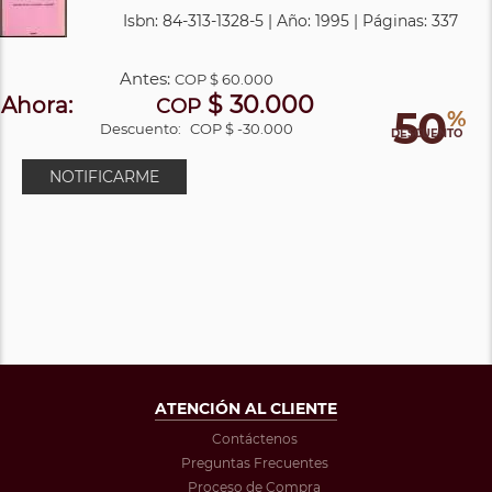
Isbn: 84-313-1328-5 | Año: 1995 | Páginas: 337
Antes:
COP
$ 60.000
$ 30.000
Ahora:
COP
50
%
Descuento:
COP $ -30.000
DESCUENTO
NOTIFICARME
ATENCIÓN AL CLIENTE
Contáctenos
Preguntas Frecuentes
Proceso de Compra