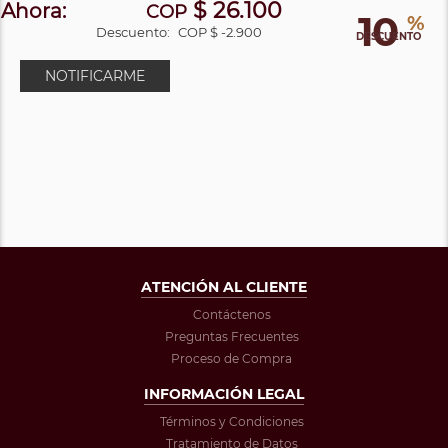
$ 26.100
Ahora:
COP
10
%
Descuento:
COP $ -2.900
DESCUENTO
NOTIFICARME
ATENCIÓN AL CLIENTE
Contáctenos
Preguntas Frecuentes
Proceso de Compra
INFORMACIÓN LEGAL
Términos y Condiciones
Tratamiento de Datos