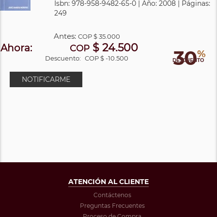
Isbn: 978-958-9482-65-0 | Año: 2008 | Páginas:
249
Antes:
COP
$ 35.000
$ 24.500
Ahora:
COP
30
%
Descuento:
COP $ -10.500
DESCUENTO
NOTIFICARME
ATENCIÓN AL CLIENTE
Contáctenos
Preguntas Frecuentes
Proceso de Compra