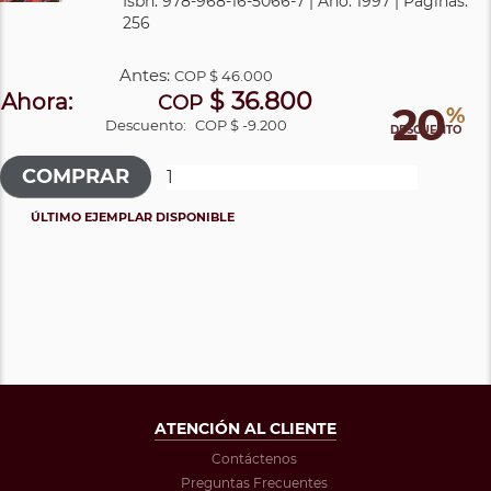
Isbn: 978-968-16-5066-7 | Año: 1997 | Páginas:
256
Antes:
COP
$ 46.000
$ 36.800
Ahora:
COP
20
%
Descuento:
COP $ -9.200
DESCUENTO
ÚLTIMO EJEMPLAR DISPONIBLE
ATENCIÓN AL CLIENTE
Contáctenos
Preguntas Frecuentes