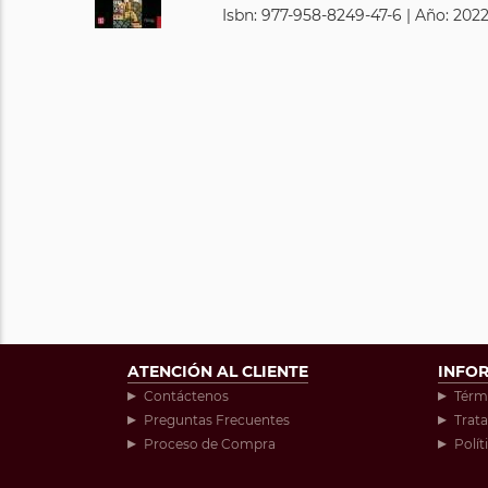
Isbn: 977-958-8249-47-6 | Año: 2022
ATENCIÓN AL CLIENTE
INFO
Contáctenos
Térm
Preguntas Frecuentes
Trat
Proceso de Compra
Polít