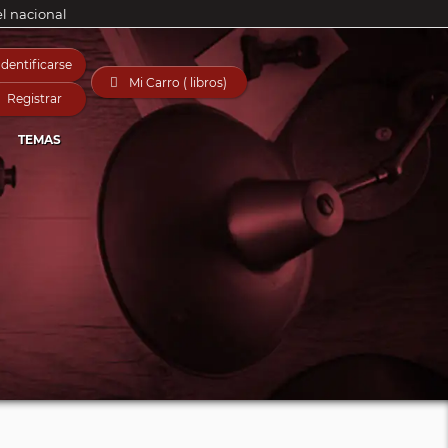
el nacional
Identificarse

Mi Carro ( libros)
Registrar
TEMAS