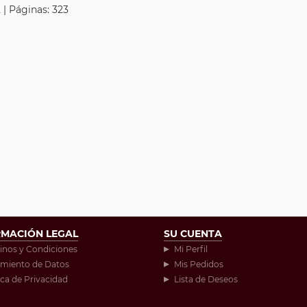
 | Páginas: 323
RMACIÓN LEGAL
SU CUENTA
inos y Condiciones
Mi Perfil
amiento de Datos
Mis Pedidos
ica de Privacidad
Lista de Deseos