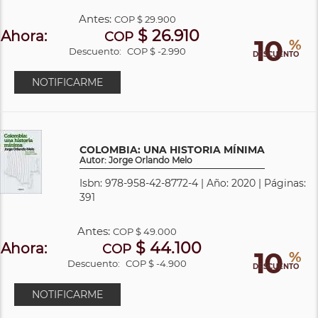
Antes:
COP
$ 29.900
$ 26.910
Ahora:
COP
10
%
Descuento:
COP $ -2.990
DESCUENTO
NOTIFICARME
COLOMBIA: UNA HISTORIA MÍNIMA
Autor: Jorge Orlando Melo
Isbn: 978-958-42-8772-4 | Año: 2020 | Páginas:
391
Antes:
COP
$ 49.000
$ 44.100
Ahora:
COP
10
%
Descuento:
COP $ -4.900
DESCUENTO
NOTIFICARME