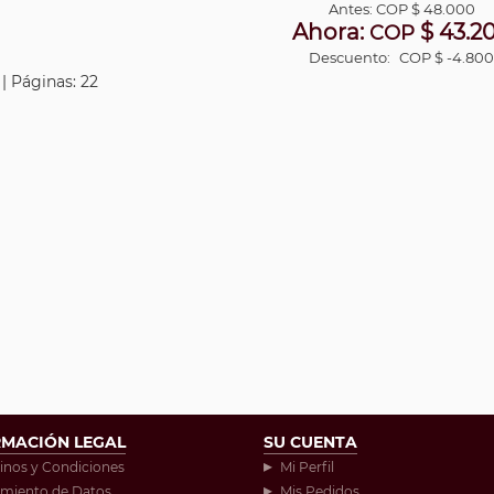
Antes:
COP
$ 48.000
Ahora:
$ 43.2
COP
Descuento:
COP $ -4.80
 | Páginas: 22
RMACIÓN LEGAL
SU CUENTA
inos y Condiciones
Mi Perfil
amiento de Datos
Mis Pedidos