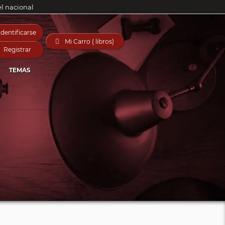
el nacional
Identificarse

Mi Carro ( libros)
Registrar
TEMAS