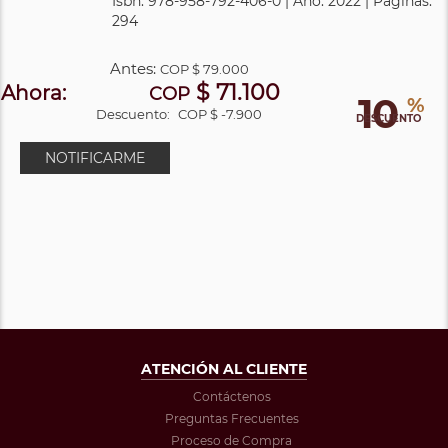
Isbn: 978-958-792-406-0 | Año: 2022 | Páginas:
294
Antes:
COP
$ 79.000
$ 71.100
Ahora:
COP
10
%
Descuento:
COP $ -7.900
DESCUENTO
NOTIFICARME
ATENCIÓN AL CLIENTE
Contáctenos
Preguntas Frecuentes
Proceso de Compra