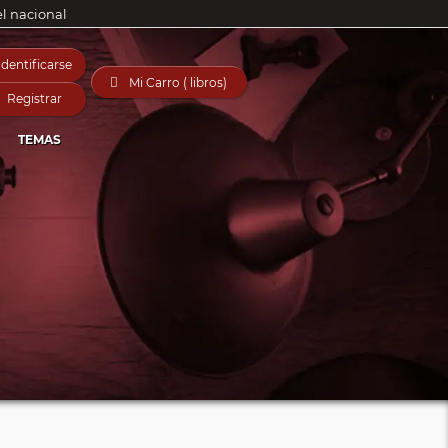
el nacional
Identificarse

Mi Carro ( libros)
Registrar
TEMAS