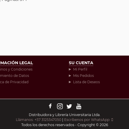
RMACIÓN LEGAL
SU CUENTA
inos y Condiciones
Mi Perfil
amiento de Datos
Mis Pedidos
ica de Privacidad
Lista de Deseos
Distribuidora y Librería Universitaria Ltda.
Llámanos: +57 3125347050
|
Escríbenos por WhatsApp:
Todos los derechos reservados - Copyright © 2026