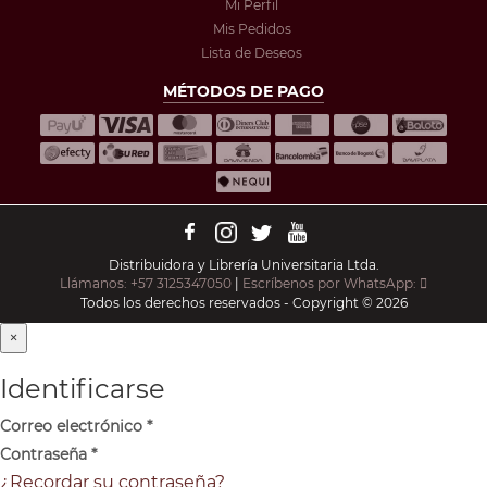
Mi Perfil
Mis Pedidos
Lista de Deseos
MÉTODOS DE PAGO
Distribuidora y Librería Universitaria Ltda.
Llámanos: +57 3125347050
|
Escríbenos por WhatsApp:
Todos los derechos reservados - Copyright © 2026
×
Identificarse
Correo electrónico
*
Contraseña
*
¿Recordar su contraseña?