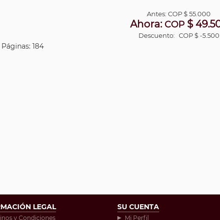
Antes:
COP
$ 55.000
Ahora:
$ 49.5
COP
Descuento:
COP $ -5.500
| Páginas: 184
RMACIÓN LEGAL
SU CUENTA
inos y Condiciones
Mi Perfil