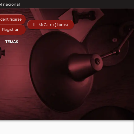
el nacional
Identificarse

Mi Carro ( libros)
Registrar
TEMAS