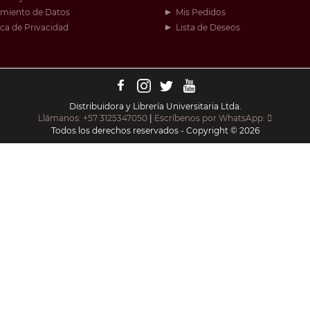
amiento de Datos
Mis Pedidos
ica de Privacidad
Lista de Deseos
Distribuidora y Librería Universitaria Ltda.
Llámanos: +57 3125347050
|
Escríbenos por WhatsApp:
Todos los derechos reservados - Copyright © 2026