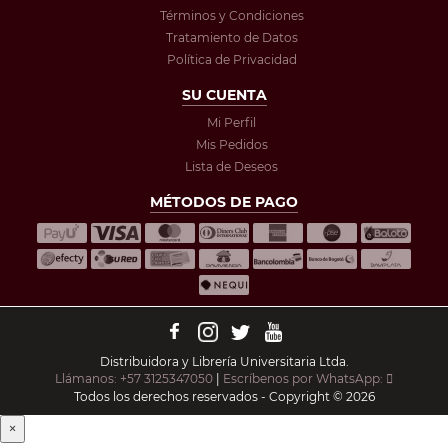
Términos y Condiciones
Tratamiento de Datos
Política de Privacidad
SU CUENTA
Mi Perfil
Mis Pedidos
Lista de Deseos
MÉTODOS DE PAGO
Distribuidora y Librería Universitaria Ltda.
Llámanos: +57 3125347050
|
Escríbenos por WhatsApp:
Todos los derechos reservados - Copyright © 2026
×