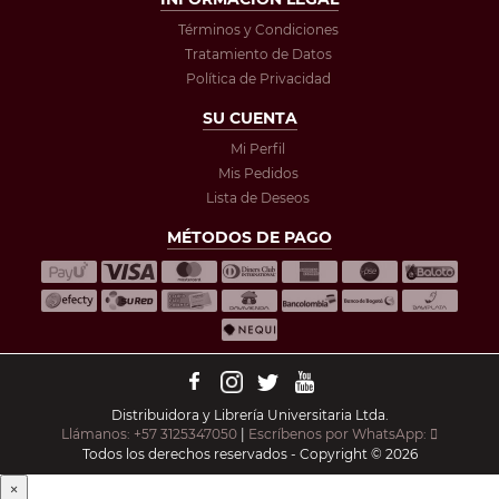
Términos y Condiciones
Tratamiento de Datos
Política de Privacidad
SU CUENTA
Mi Perfil
Mis Pedidos
Lista de Deseos
MÉTODOS DE PAGO
Distribuidora y Librería Universitaria Ltda.
Llámanos: +57 3125347050
|
Escríbenos por WhatsApp:
Todos los derechos reservados - Copyright © 2026
×