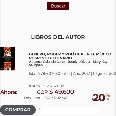
Buscar
LIBROS DEL AUTOR
GÉNERO, PODER Y POLÍTICA EN EL MÉXICO
POSREVOLUCIONARIO
Autores: Gabriela Cano - Jocelyn Olcott - Mary Kay
Vaughan
Isbn: 978-607-1601-41-4 | Año: 2012 | Páginas: 500
Antes:
COP
$ 62.000
$ 49.600
Ahora:
COP
20
%
Descuento:
COP $ -12.400
DESCUENTO