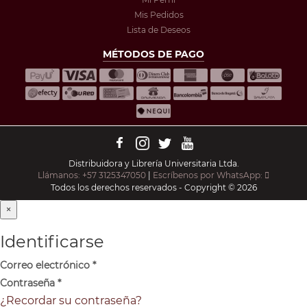
Mis Pedidos
Lista de Deseos
MÉTODOS DE PAGO
Distribuidora y Librería Universitaria Ltda.
Llámanos: +57 3125347050
|
Escríbenos por WhatsApp:
Todos los derechos reservados - Copyright © 2026
×
Identificarse
Correo electrónico
*
Contraseña
*
¿Recordar su contraseña?