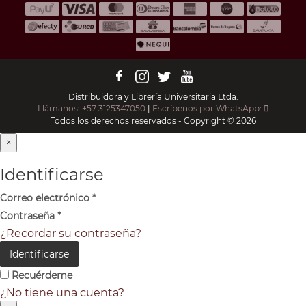
Distribuidora y Librería Universitaria Ltda.
Llámanos: +57 3125347050
|
Escríbenos por WhatsApp:
Todos los derechos reservados - Copyright © 2026
×
Identificarse
Correo electrónico
*
Contraseña
*
¿Recordar su contraseña?
Identificarse
Recuérdeme
¿No tiene una cuenta?