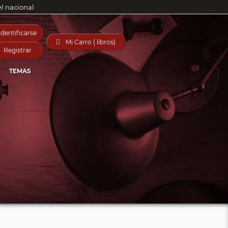
el nacional
Identificarse

Mi Carro ( libros)
Registrar
TEMAS