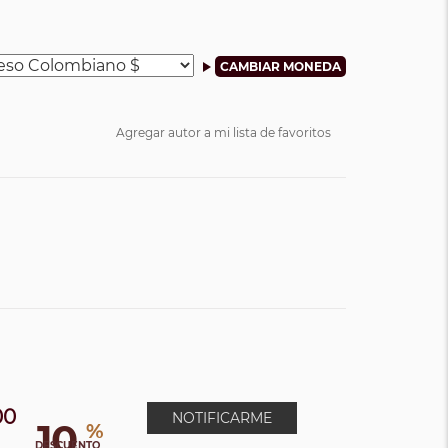
Agregar autor a mi lista de favoritos
00
NOTIFICARME
10
%
DESCUENTO