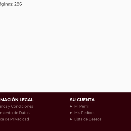
áginas: 286
RMACIÓN LEGAL
SU CUENTA
inos y Condiciones
Mi Perfil
amiento de Datos
Mis Pedidos
ica de Privacidad
Lista de Deseos