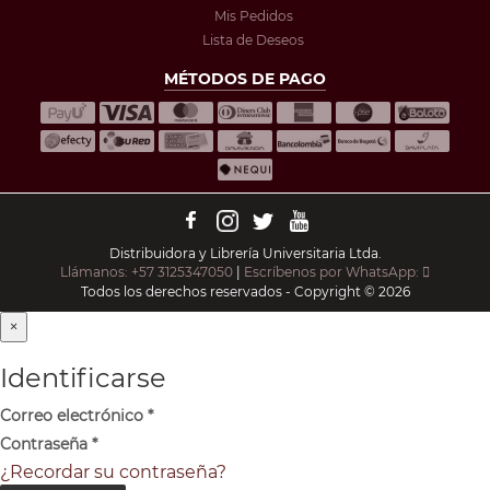
Mis Pedidos
Lista de Deseos
MÉTODOS DE PAGO
Distribuidora y Librería Universitaria Ltda.
Llámanos: +57 3125347050
|
Escríbenos por WhatsApp:
Todos los derechos reservados - Copyright © 2026
×
Identificarse
Correo electrónico
*
Contraseña
*
¿Recordar su contraseña?