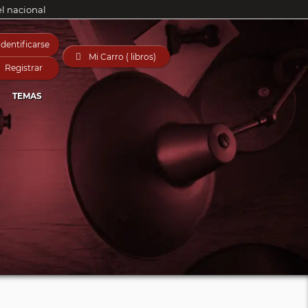
el nacional
Identificarse

Mi Carro ( libros)
Registrar
TEMAS