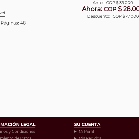
Antes:
COP
$ 35.000
Ahora:
$ 28.0
COP
vet
Descuento:
COP $ -7.000
| Páginas: 48
RMACIÓN LEGAL
SU CUENTA
inos y Condiciones
Mi Perfil
amiento de Datos
Mis Pedidos