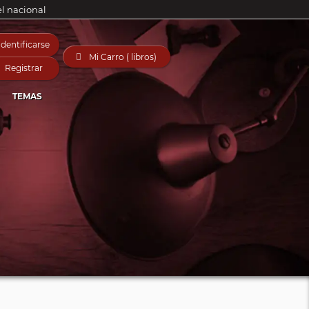
el nacional
Identificarse

Mi Carro ( libros)
Registrar
TEMAS