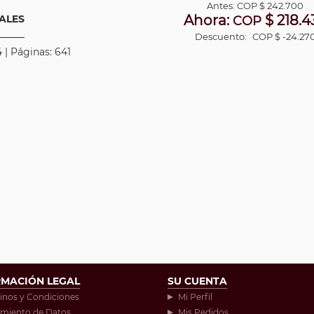
Antes:
COP
$ 242.700
Ahora:
$ 218.4
IALES
COP
Descuento:
COP $ -24.27
 | Páginas: 641
RMACIÓN LEGAL
SU CUENTA
inos y Condiciones
Mi Perfil
amiento de Datos
Mis Pedidos