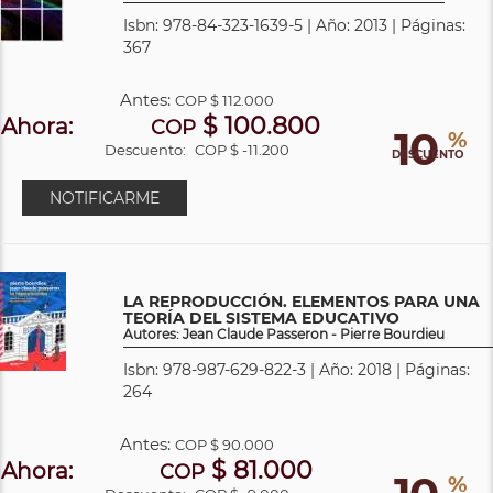
Isbn: 978-84-323-1639-5 | Año: 2013 | Páginas:
367
Antes:
COP
$ 112.000
$ 100.800
Ahora:
COP
10
%
Descuento:
COP $ -11.200
DESCUENTO
NOTIFICARME
LA REPRODUCCIÓN. ELEMENTOS PARA UNA
TEORÍA DEL SISTEMA EDUCATIVO
Autores: Jean Claude Passeron - Pierre Bourdieu
Isbn: 978-987-629-822-3 | Año: 2018 | Páginas:
264
Antes:
COP
$ 90.000
$ 81.000
Ahora:
COP
%