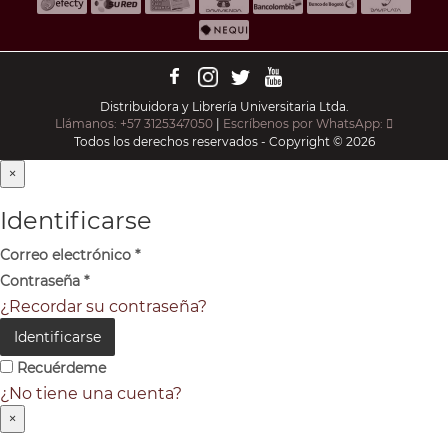
Distribuidora y Librería Universitaria Ltda.
Llámanos: +57 3125347050
|
Escríbenos por WhatsApp:
Todos los derechos reservados - Copyright © 2026
×
Identificarse
Correo electrónico
*
Contraseña
*
¿Recordar su contraseña?
Identificarse
Recuérdeme
¿No tiene una cuenta?
×