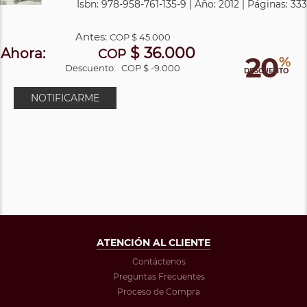
Isbn: 978-958-761-135-9 | Año: 2012 | Páginas: 333
Antes:
COP
$ 45.000
$ 36.000
Ahora:
COP
20
%
Descuento:
COP $ -9.000
DESCUENTO
NOTIFICARME
ATENCIÓN AL CLIENTE
Contáctenos
Preguntas Frecuentes
Proceso de Compra