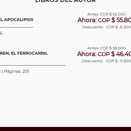
LIBROS DEL AUTOR
Antes:
COP
$ 62.000
Ahora:
$ 55.8
L APOCALIPSIS
COP
Descuento:
COP $ -6.200
16
Antes:
COP
$ 58.000
REN. EL FERROCARRIL
Ahora:
$ 46.4
COP
Descuento:
COP $ -11.60
 | Páginas: 201