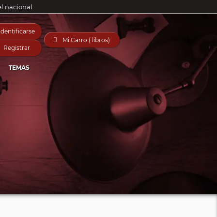
el nacional
Identificarse

Mi Carro ( libros)
Registrar
TEMAS