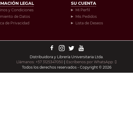
RMACIÓN LEGAL
SU CUENTA
inos y Condiciones
Mi Perfil
amiento de Datos
Mis Pedidos
ica de Privacidad
Lista de Deseos
Distribuidora y Librería Universitaria Ltda.
Llámanos: +57 3125347050
|
Escríbenos por WhatsApp:
Todos los derechos reservados - Copyright © 2026