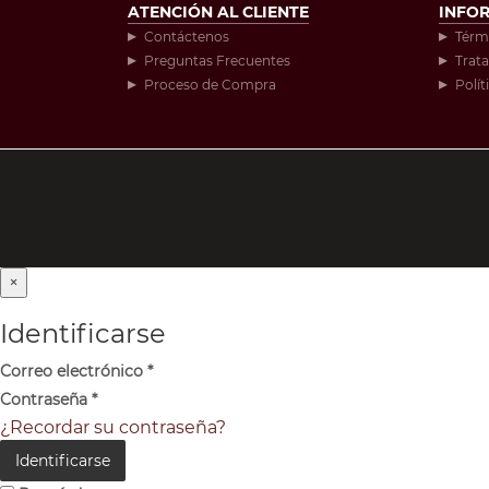
ATENCIÓN AL CLIENTE
INFO
Contáctenos
Térm
Preguntas Frecuentes
Trat
Proceso de Compra
Polít
×
Identificarse
Correo electrónico
*
Contraseña
*
¿Recordar su contraseña?
Identificarse