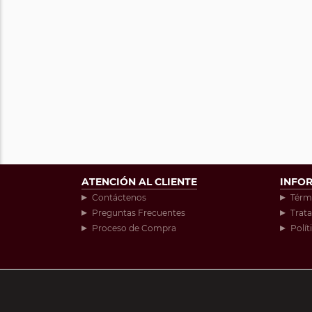
ATENCIÓN AL CLIENTE
INFO
Contáctenos
Térm
Preguntas Frecuentes
Trat
Proceso de Compra
Polít