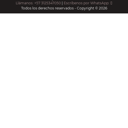
Llámanos: +57 3125347050
|
Escríbenos por WhatsApp:
Todos los derechos reservados - Copyright © 2026