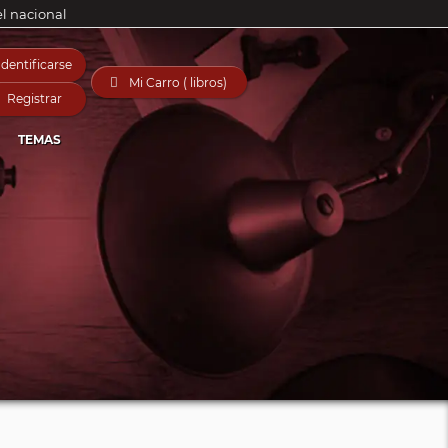
el nacional
Identificarse

Mi Carro ( libros)
Registrar
TEMAS