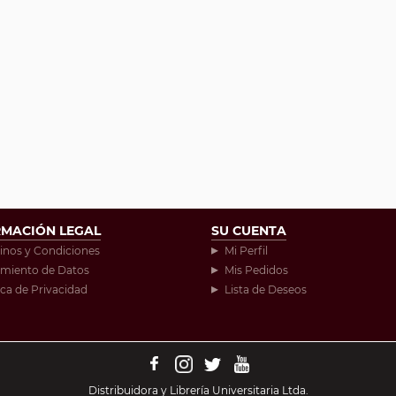
RMACIÓN LEGAL
SU CUENTA
inos y Condiciones
Mi Perfil
amiento de Datos
Mis Pedidos
ica de Privacidad
Lista de Deseos
Distribuidora y Librería Universitaria Ltda.