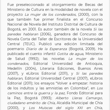
Fue preseleccionado al otorgamiento de Becas del
Ministerio de Cultura en la modalidad de novela con el
proyecto
La mujer de los condenados
, (2000), con la
que también fue primer finalista en el Concurso
Nacional de Novela del Instituto Distrital de Cultura de
Bogotá, en 2001. Es autor también de la novela
Si las
paredes hablaran
(2006), ganadora del Concurso de
Novela Corta del Taller de Escritores de la Universidad
Central (TEUC). Publicó una edición limitada del
poemario
Diario de la Esperanza
(Bogotá, 2009). Ha
publicado el cuento infantil
Gotita de agua
, Ministerio
de Salud (1992); las novelas
La mujer de los
condenados
, Editorial Universidad de Antioquia,
Medellín (2004), Literaria Ediciones, Buenos Aires
(2007), y eLibros Editorial (2011), y
Si las paredes
hablaran
, Editorial Universidad Central (2007), eLibros
Editorial (2011); los ensayos “Volver a empezar: historia
de los indultos y las amnistías en Colombia”, en
Los
caminos entre la guerra y la paz
, Fondo Editorial para
la Paz, Bogotá (1993);
Alberto Lleras Camargo,
ciudadano emérito de Chía
, Alcaldía Municipal de Chía
(2000), y
Los Muiscas del siglo XXI en Chía
,