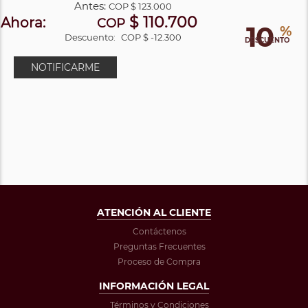
Antes:
COP
$ 123.000
$ 110.700
Ahora:
COP
10
%
Descuento:
COP $ -12.300
DESCUENTO
NOTIFICARME
ATENCIÓN AL CLIENTE
Contáctenos
Preguntas Frecuentes
Proceso de Compra
INFORMACIÓN LEGAL
Términos y Condiciones